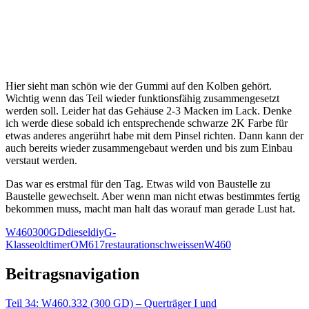
Hier sieht man schön wie der Gummi auf den Kolben gehört.
Wichtig wenn das Teil wieder funktionsfähig zusammengesetzt
werden soll. Leider hat das Gehäuse 2-3 Macken im Lack. Denke
ich werde diese sobald ich entsprechende schwarze 2K Farbe für
etwas anderes angerührt habe mit dem Pinsel richten. Dann kann der
auch bereits wieder zusammengebaut werden und bis zum Einbau
verstaut werden.
Das war es erstmal für den Tag. Etwas wild von Baustelle zu
Baustelle gewechselt. Aber wenn man nicht etwas bestimmtes fertig
bekommen muss, macht man halt das worauf man gerade Lust hat.
W460
300GD
diesel
diy
G-
Klasse
oldtimer
OM617
restauration
schweissen
W460
Beitragsnavigation
Teil 34: W460.332 (300 GD) – Querträger I und