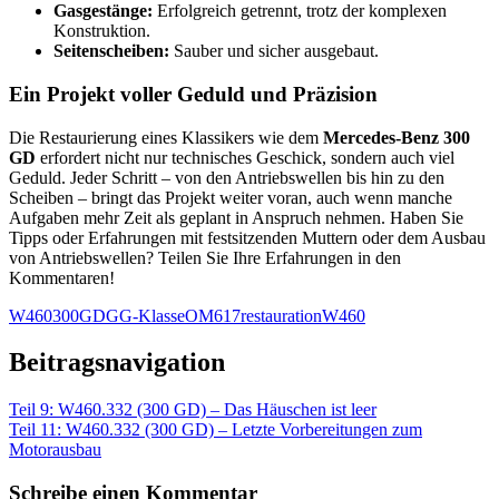
Gasgestänge:
Erfolgreich getrennt, trotz der komplexen
Konstruktion.
Seitenscheiben:
Sauber und sicher ausgebaut.
Ein Projekt voller Geduld und Präzision
Die Restaurierung eines Klassikers wie dem
Mercedes-Benz 300
GD
erfordert nicht nur technisches Geschick, sondern auch viel
Geduld. Jeder Schritt – von den Antriebswellen bis hin zu den
Scheiben – bringt das Projekt weiter voran, auch wenn manche
Aufgaben mehr Zeit als geplant in Anspruch nehmen. Haben Sie
Tipps oder Erfahrungen mit festsitzenden Muttern oder dem Ausbau
von Antriebswellen? Teilen Sie Ihre Erfahrungen in den
Kommentaren!
W460
300GD
G
G-Klasse
OM617
restauration
W460
Beitragsnavigation
Teil 9: W460.332 (300 GD) – Das Häuschen ist leer
Teil 11: W460.332 (300 GD) – Letzte Vorbereitungen zum
Motorausbau
Schreibe einen Kommentar